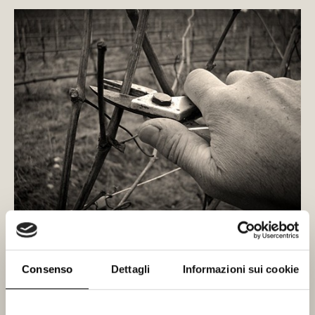
Ritengo fondamentale lasciar esprimere
Consenso
Dettagli
Informazioni sui cookie
liberamente le grandi potenzialità del