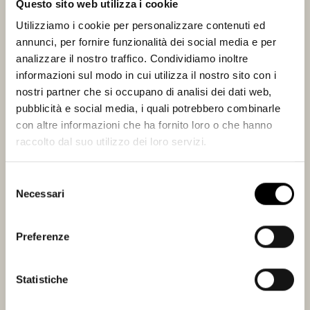
territorio.
Questo sito web utilizza i cookie
Utilizziamo i cookie per personalizzare contenuti ed
Ove possibile:
annunci, per fornire funzionalità dei social media e per
analizzare il nostro traffico. Condividiamo inoltre
-
lavoro la terra fra i ceppi per arieggiarla, facendo esplorare gli strati più
informazioni sul modo in cui utilizza il nostro sito con i
profondi alle radici;
nostri partner che si occupano di analisi dei dati web,
-
non forzo il terreno con concimazioni ed irrigazioni;
pubblicità e social media, i quali potrebbero combinarle
-
non ricorro all’uso erbicidi ed eventuali funghi vengono controllati solo
con altre informazioni che ha fornito loro o che hanno
con zolfo e rame;
raccolto dal suo utilizzo dei loro servizi.
-
avvolgo manualmente i tralci sui fili senza cimarli per mantenere intatta
la vitalità della pianta;
Selezione
Necessari
-
riduco al massimo la produzione di uva ad ettaro e scelgo l’epoca di
del
raccolta assaggiando gli acini.
consenso
Preferenze
Coltivo poco più di quattro ettari che, ogni anno, mi danno mediamente
16.000 bottiglie.
Statistiche