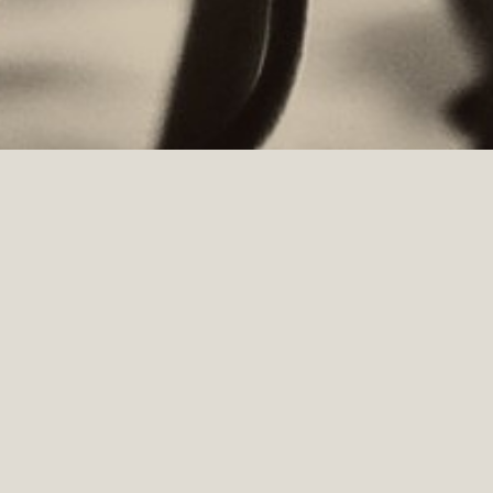
PSR MISURA “SOSTEGNO ALLO SVILUPPO LOCALE
LEADER”
Iniziativa realizzata con il cofinanziamento del FEASR (Fondo Europeo Agricolo per
lo sviluppo Rurale) e con Fondi Statali e Provinciali - L'Europa investe nelle zone
rurali.
COOKIES
PRIVACY
CONDIZIONI DI VENDITA