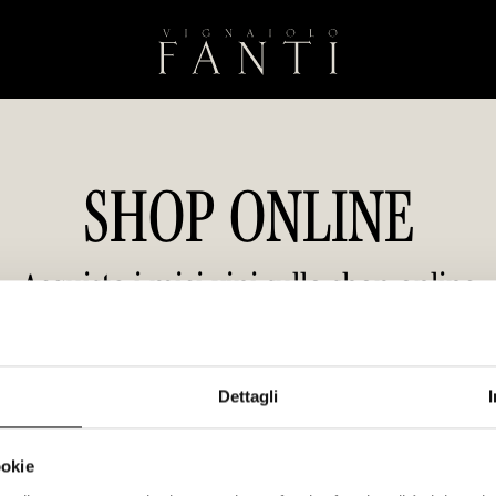
SHOP ONLINE
Acquista i miei vini sullo shop online
Spedizione gratuita a partire da 150€
Dettagli
ookie