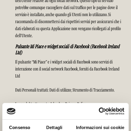
dell’Utente relative ad ogni social network. Questo tipo di servizio
potrebbe comunque raccogliere dati sul traffico per le pagine dove il
servizio è installato, anche quando gli Utenti non lo utilizzano. Si
raccomanda di disconnettersi dai rispettivi servizi per assicurarsi che i
dati elaborati su questa Applicazione non vengano ricollegati al profilo
dell'Utente.
Pulsante Mi Piace e widget sociali di Facebook (Facebook Ireland
Ltd)
Il pulsante “Mi Piace” e i widget sociali di Facebook sono servizi di
interazione con il social network Facebook, forniti da Facebook Ireland
Ltd
Dati Personali trattati: Dati di utilizzo; Strumento di Tracciamento.
Luogo del trattamento: Irlanda –
Privacy Policy
.
Servizi di piattaforma e hosting
Questi servizi hanno lo scopo di ospitare e far funzionare componenti
Consenso
Dettagli
Informazioni sui cookie