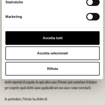
Statistiche
tracciare ed esaminare l’utilizzo di questa Applicazione, compilare report
e condividerli con gli altri servizi sviluppati da Google.
Marketing
Google potrebbe utilizzare i Dati Personali per contestualizzare e
personalizzare gli annunci del proprio network pubblicitario.
Dati Personali trattati: Dati di utilizzo; Strumento di Tracciamento.
Accetta tutti
Luogo del trattamento: Irlanda -
Privacy Policy
-
Opt Out
.
Accetta selezionati
Diritti dell’Utente
Rifiuta
Gli Utenti possono esercitare determinati diritti con riferimento ai Dati trattati
dal Titolare. In caso di superiore protezione, l’Utente può esercitare tutti i
diritti riportati di seguito. In ogni altro caso, l’Utente può contattare il titolare
per scoprire quali diritti siano applicabili nel suo caso e come esercitarli.
In particolare, l'Utente ha diritto di: