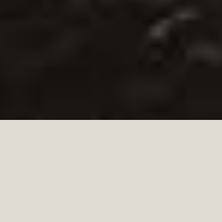
PSR MISURA “SOSTEGNO ALLO SVILUPPO LOCALE
LEADER”
Iniziativa realizzata con il cofinanziamento del FEASR (Fondo Europeo Agricolo per
lo sviluppo Rurale) e con Fondi Statali e Provinciali - L'Europa investe nelle zone
rurali.