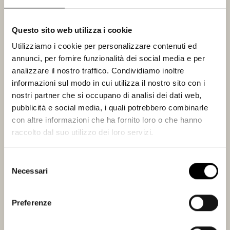
chiave di questa Applicazione, rendendo possibile l’erogazione di questa
Applicazione da un’unica piattaforma. Queste piattaforme forniscono al
Titolare un'ampia gamma di strumenti quali, ad esempio, strumenti
Questo sito web utilizza i cookie
analitici, per la gestione della registrazione degli utenti, per la gestione
Utilizziamo i cookie per personalizzare contenuti ed
dei commenti e del database, per il commercio elettronico, per
annunci, per fornire funzionalità dei social media e per
l’elaborazione dei pagamenti etc. L’uso di tali strumenti comporta la
analizzare il nostro traffico. Condividiamo inoltre
raccolta e il trattamento di Dati Personali. Alcuni di questi servizi
informazioni sul modo in cui utilizza il nostro sito con i
funzionano attraverso server dislocati geograficamente in luoghi
nostri partner che si occupano di analisi dei dati web,
differenti, rendendo difficile la determinazione del luogo esatto in cui
pubblicità e social media, i quali potrebbero combinarle
vengono conservati i Dati Personali.
con altre informazioni che ha fornito loro o che hanno
raccolto dal suo utilizzo dei loro servizi.
Statistica
I servizi contenuti nella presente sezione permettono al Titolare del
Selezione
Trattamento di monitorare e analizzare i dati di traffico e servono a
Necessari
del
tener traccia del comportamento dell’Utente.
consenso
Google Analytics (Google Ireland Limited)
Preferenze
Google Analytics è un servizio di analisi web fornito da Google Ireland
Limited (“Google”). Google utilizza i Dati Personali raccolti allo scopo di