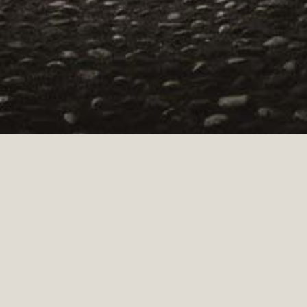
PSR MISURA “SOSTEGNO ALLO SVILUPPO LOCALE
LEADER”
Iniziativa realizzata con il cofinanziamento del FEASR (Fondo Europeo Agricolo per
lo sviluppo Rurale) e con Fondi Statali e Provinciali - L'Europa investe nelle zone
rurali.