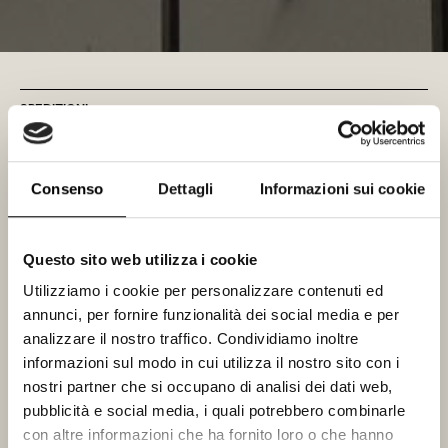
SPEDIZIONI
VIGNAIOLO FANTI ALESSANDRO provvederà a recapitare ai clienti, presso
l’indirizzo indicato da questi, i prodotti selezionati ed ordinati, con le modalità
Consenso
Dettagli
Informazioni sui cookie
di seguito indicate, mediante corrieri.
La merce acquistata verrà consegnata entro i termini previsti dal D.Lgs. n.
Questo sito web utilizza i cookie
206/2005: “salva diversa pattuizione delle parti del contratto di vendita, il
Utilizziamo i cookie per personalizzare contenuti ed
professionista è obbligato a consegnare i beni al consumatore senza ritardo
annunci, per fornire funzionalità dei social media e per
ingiustificato ed al più tardi entro trenta giorni dalla data di conclusione del
analizzare il nostro traffico. Condividiamo inoltre
contratto.
informazioni sul modo in cui utilizza il nostro sito con i
nostri partner che si occupano di analisi dei dati web,
L’obbligazione di consegna è adempiuta mediante il trasferimento della
pubblicità e social media, i quali potrebbero combinarle
disponibilità materiale o comunque del controllo dei beni al consumatore”.
con altre informazioni che ha fornito loro o che hanno