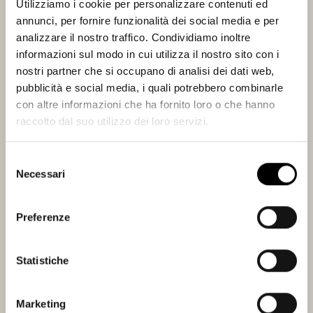
Utilizziamo i cookie per personalizzare contenuti ed
300 m/slm
annunci, per fornire funzionalità dei social media e per
analizzare il nostro traffico. Condividiamo inoltre
informazioni sul modo in cui utilizza il nostro sito con i
Bottiglie prodotte:
nostri partner che si occupano di analisi dei dati web,
1100
pubblicità e social media, i quali potrebbero combinarle
con altre informazioni che ha fornito loro o che hanno
raccolto dal suo utilizzo dei loro servizi.
Selezione
Necessari
del
Questo Sauvignon viene ottenuto dalle uve coltivate a Maso Rover, sulla
consenso
luminosa collina di Pressano. La fermentazione senza le bucce può durare
circa 3 settimane. Dopo di che il vino matura lentamente sulla propria
Preferenze
feccia per almeno 10 mesi e continua poi l’affinamento in bottiglia. Come
da filosofia aziendale, il vino è secco, ma ne contempo ampio, sapido e
succoso, mentre la freschezza rimanda all’origine trentina. Vivo, vitale ed
Statistiche
in continua evoluzione, sono caratteristiche che condividono tutte le
etichette che portano il nome di questa cantina.
Marketing