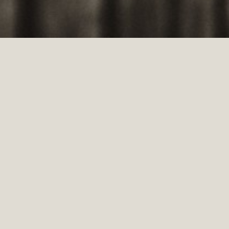
PSR MISURA “SOSTEGNO ALLO SVILUPPO LOCALE
LEADER”
Iniziativa realizzata con il cofinanziamento del FEASR (Fondo Europeo Agricolo per
lo sviluppo Rurale) e con Fondi Statali e Provinciali - L'Europa investe nelle zone
rurali.
COOKIES
PRIVACY
CONDIZIONI DI VENDITA
SPEDIZIONI
RESI E RIMBORSI